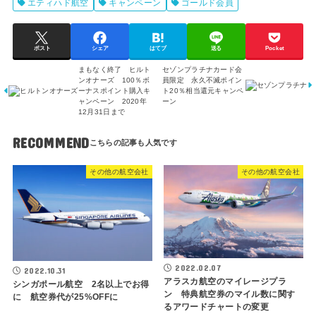
エティハド航空
キャンペーン
ゴールド会員
ポスト
シェア
はてブ
送る
Pocket
まもなく終了 ヒルト
セゾンプラチナカード会
ンオナーズ 100％ボ
員限定 永久不滅ポイン
ーナスポイント購入キ
ト20％相当還元キャンペ
ャンペーン 2020年
ーン
12月31日まで
RECOMMEND
その他の航空会社
その他の航空会社
2022.02.07
2022.10.31
アラスカ航空のマイレージプラ
シンガポール航空 2名以上でお得
ン 特典航空券のマイル数に関す
に 航空券代が25%OFFに
るアワードチャートの変更