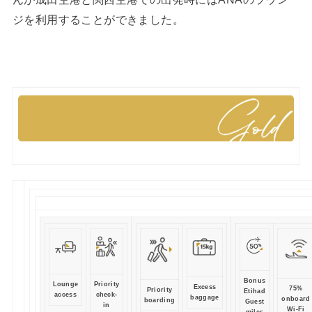
ジを利用することができました。
Bonus
Lounge
Priority
Excess
75%
Priority
Etihad
access
check-
baggage
onboard
boarding
Guest
in
Wi-Fi