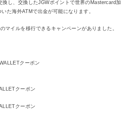
交換し、
交換したJGWポイントで世界のMastercard加
ークがついた海外ATMで出金が可能になります。
Lのマイルを移行できるキャンペーンがありました。
l WALLETクーポン
 WALLETクーポン
 WALLETクーポン