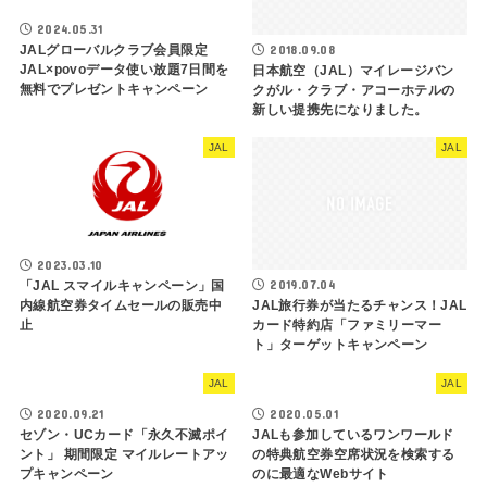
2024.05.31
2018.09.08
JALグローバルクラブ会員限定
JAL×povoデータ使い放題7日間を
日本航空（JAL）マイレージバン
無料でプレゼントキャンペーン
クがル・クラブ・アコーホテルの
新しい提携先になりました。
JAL
JAL
2023.03.10
2019.07.04
「JAL スマイルキャンペーン」国
内線航空券タイムセールの販売中
JAL旅行券が当たるチャンス！JAL
止
カード特約店「ファミリーマー
ト」ターゲットキャンペーン
JAL
JAL
2020.09.21
2020.05.01
セゾン・UCカード「永久不滅ポイ
JALも参加しているワンワールド
ント」 期間限定 マイルレートアッ
の特典航空券空席状況を検索する
プキャンペーン
のに最適なWeb​​サイト