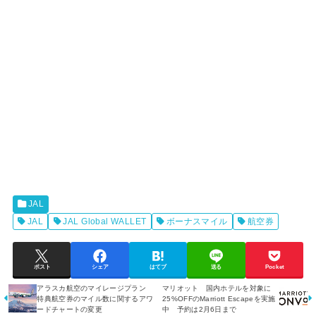
JAL
JAL
JAL Global WALLET
ボーナスマイル
航空券
ポスト
シェア
はてブ
送る
Pocket
アラスカ航空のマイレージプラン
マリオット 国内ホテルを対象に
特典航空券のマイル数に関するアワ
25%OFFのMarriott Escapeを実施
ードチャートの変更
中 予約は2月6日まで