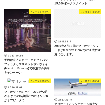
15,000ボーナスポイント
マリオットホテル
マリオットホテル
2019.01.17
2019年2月13日にマリオットリワ
ードがMarriott Bonvoyに正式に変
更になります。
2023.05.24
予約は今月末まで キャセイパシ
フィックとマリオットボンヴォイ
(Marriott Bonvoy)で香港での共同
キャンペーン
マリオットホテル
マリオットホテル
2020.12.01
マリオットボンボイ、2021年2月
28日までの特典滞在のポイント数
2023.12.15
がオフピークに
マリオットとシンガポール航空で