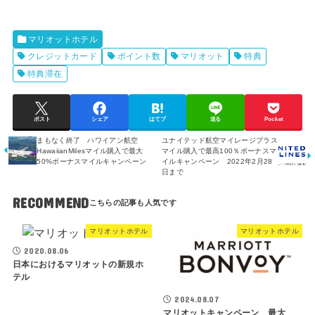
マリオットホテル
クレジットカード
ポイント数
マリオット
特典
特典滞在
ポスト
シェア
はてブ
送る
Pocket
まもなく終了 ハワイアン航空
ユナイテッド航空マイレージプラス
HawaiianMilesマイル購入で最大
マイル購入で最高100％ボーナスマ
50%ボーナスマイルキャンペーン
イルキャンペーン 2022年2月28
日まで
RECOMMEND
マリオットホテル
マリオットホテル
2020.08.06
日本におけるマリオットの新規ホ
テル
2024.08.07
マリオットキャンペーン 最大