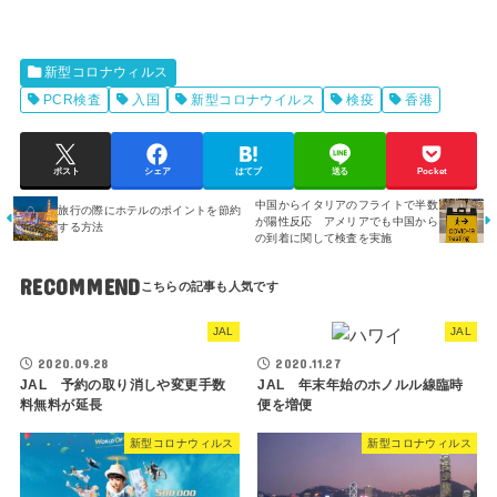
新型コロナウィルス
PCR検査
入国
新型コロナウイルス
検疫
香港
ポスト
シェア
はてブ
送る
Pocket
中国からイタリアのフライトで半数
旅行の際にホテルのポイントを節約
が陽性反応 アメリアでも中国から
する方法
の到着に関して検査を実施
RECOMMEND
JAL
JAL
2020.09.28
2020.11.27
JAL 予約の取り消しや変更手数
JAL 年末年始のホノルル線臨時
料無料が延長
便を増便
新型コロナウィルス
新型コロナウィルス