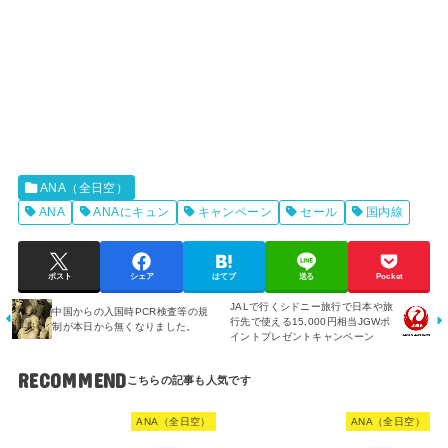
ANA（全日空）
ANA
ANAにキュン
キャンペーン
セール
国内線
ポスト
シェア
はてブ
送る
Pocket
JALで行くシドニー旅行で日本や旅
中国からの入国時PCR検査等の規
行先で使える15,000円相当JGWポ
制が本日から無くなりました。
イントプレゼントキャンペーン
RECOMMEND
ANA（全日空）
ANA（全日空）