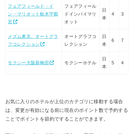
フェアフィールド・イ
フェアフィール
日
ン・マリオット栃木宇都
ドインバイマリ
4
3
本
宮
オット
メズム東京、オートグラ
オートグラフコ
日
6
7
フコレクション
レクション
本
日
モクシー大阪新梅田
モクシーホテル
5
4
本
お気に入りのホテルが上位のカテゴリに移動する場合
は、変更が有効になる前に現在のポイント数で予約する
ことでポイントを節約ですることができます。