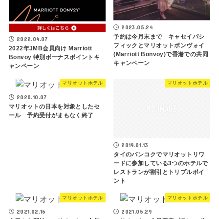
2023.05.24
予約は今月末まで キャセイパシ
2022.04.07
フィックとマリオットボンヴォイ
2022年JMB会員向け Marriott
(Marriott Bonvoy)で香港での共同
Bonvoy 特別ボーナスポイントキ
キャンペーン
ャンペーン
マリオットホテル
マリオットホテル
2020.10.07
マリオットの日本を対象としたセ
ール 予約受付がまもなく終了
2019.01.13
タイのバンコクでマリオットリワ
ードに参加している3つのホテルで
レストランが割引とトリプルポイ
ント
マリオットホテル
マリオットホテル
2021.02.16
2021.05.29