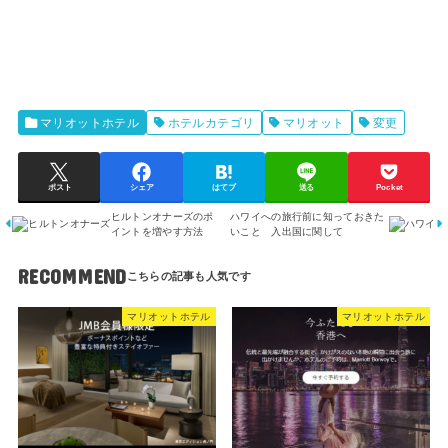
マリオットホテル
ホテルカテゴリ
マリオット
変更
ポスト
シェア
はてブ
送る
Pocket
ヒルトンオナーズのポ
ハワイへの旅行前に知っておきた
イントを増やす方法
いこと 入出国に関して
RECOMMEND
マリオットホテル
マリオットホテル