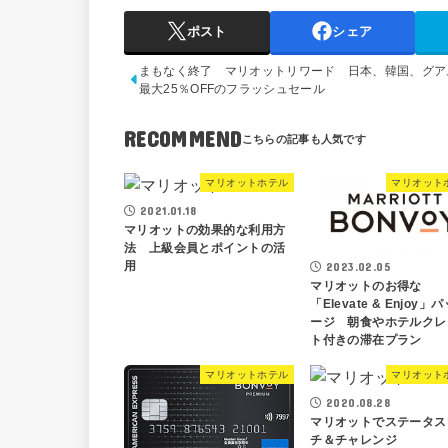
ポスト
シェア
まもなく終了 マリオットリワード 日本、韓国、グア
最大25％OFFのフラッシュセール
RECOMMEND
マリオットホテル
マリオット
2021.01.18
マリオットの効果的な利用方
法 上級会員とポイントの活
用
2023.02.05
マリオットのお得な
「Elevate & Enjoy」
ージ 朝食やホテルクレ
ト付きの滞在プラン
マリオットホテル
マリオット
2020.08.28
マリオットでステータス
チ＆チャレンジ