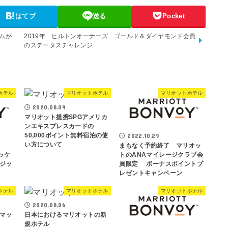
はてブ
送る
Pocket
ムが
2019年 ヒルトンオーナーズ ゴールド＆ダイヤモンド会員
のステータスチャレンジ
ホテル
マリオットホテル
マリオットホテル
2020.08.09
マリオット提携SPGアメリカ
ンエキスプレスカードの
50,000ポイント無料宿泊の使
2022.10.29
い方について
まもなく予約終了 マリオッ
パッケ
トのANAマイレージクラブ会
ジッ
員限定 ボーナスポイントプ
レゼントキャンペーン
ホテル
マリオットホテル
マリオットホテル
2020.08.06
マッ
日本におけるマリオットの新
規ホテル