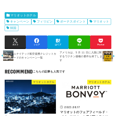
マリオットホテル
キャンペーン
フィリピン
ボーナスポイント
マリオット
韓国
ポスト
シェア
はてブ
送る
Pocket
アメリカは、5 月 11 日に入国に関
ユナイテッド航空提携クレジットカ
するワクチン接種の要件を終了しま
ードのキャンペーン一覧
す
RECOMMEND
マリオットホテル
マリオットホテル
2023.08.17
マリオットのフェアフィールド・