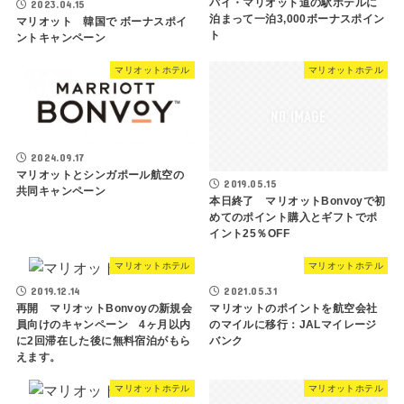
バイ・マリオット道の駅ホテルに
2023.04.15
泊まって一泊3,000ボーナスポイン
マリオット 韓国で ボーナスポイ
ト
ントキャンペーン
マリオットホテル
マリオットホテル
2024.09.17
マリオットとシンガポール航空の
2019.05.15
共同キャンペーン
本日終了 マリオットBonvoyで初
めてのポイント購入とギフトでポ
イント25％OFF
マリオットホテル
マリオットホテル
2019.12.14
2021.05.31
再開 マリオットBonvoyの新規会
マリオットのポイントを航空会社
員向けのキャンペーン 4ヶ月以内
のマイルに移行：JALマイレージ
に2回滞在した後に無料宿泊がもら
バンク
えます。
マリオットホテル
マリオットホテル