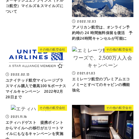
ターキッシュエアラインズ（トル
コ航空）マイルズ＆スマイルズに
ついて
2022.12.03
アメリカン航空は、オンライン予
約時の 24 時間無料保留を復活 予
約後24時間キャンセルが可能に
その他の航空会社
その他の航空会社
2021.01.03
2022.02.13
エミレーツ航空のプレミアムエコ
ユナイテッド航空マイレージプラ
ノミーとすべてのキャビンの機能
スマイル購入で最高100％ボーナス
強化
マイルキャンペーン 2022年2月
28日まで
その他の航空会社
その他の航空会社
2021.11.16
エティハドゲスト 提携ポイント
からマイルへの移行がエリートマ
イルにもなるキャンペーンを実施