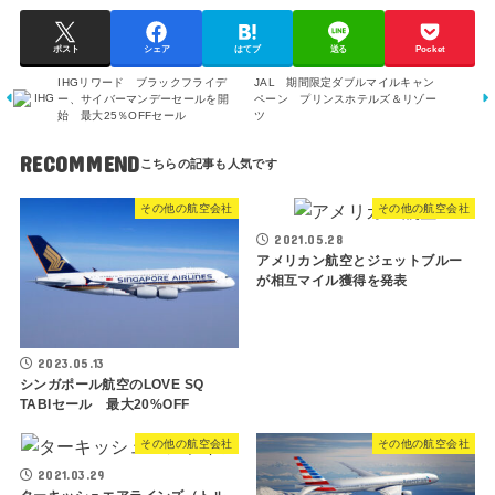
ポスト
シェア
はてブ
送る
Pocket
IHGリワード ブラックフライデ
JAL 期間限定ダブルマイルキャン
ー、サイバーマンデーセールを開
ペーン プリンスホテルズ＆リゾー
始 最大25％OFFセール
ツ
RECOMMEND
その他の航空会社
その他の航空会社
2021.05.28
アメリカン航空とジェットブルー
が相互マイル獲得を発表
2023.05.13
シンガポール航空のLOVE SQ
TABIセール 最大20%OFF
その他の航空会社
その他の航空会社
2021.03.29