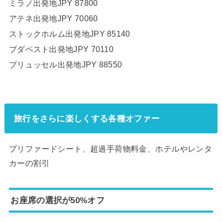
ミラノ
出発地
JPY 87800
アテネ
出発地
JPY 70060
ストックホルム
出発地
JPY 85140
ブダペスト
出発地
JPY 70110
ブリュッセル
出発地
JPY 88550
旅行をさらに楽しくする各種オファー
プリファードシート、超過手荷物料金、
ホテルやレンタ
カーの割引
お座席の選択が50%オフ