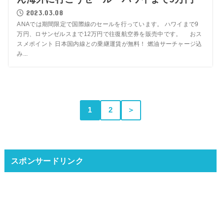
2023.03.08
ANAでは期間限定で国際線のセールを行っています。 ハワイまで9
万円、ロサンゼルスまで12万円で往復航空券を販売中です。 おス
スメポイント 日本国内線との乗継運賃が無料！ 燃油サーチャージ込
み...
1
2
＞
スポンサードリンク