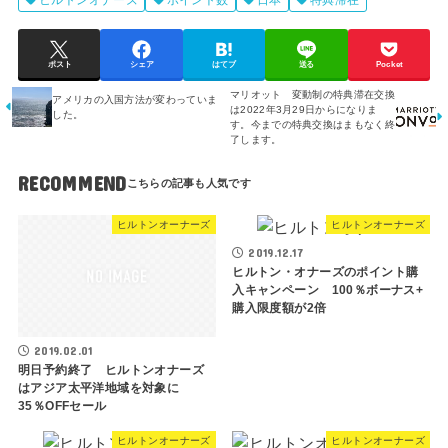
ヒルトンオナーズ
ポイント数
日本
特典滞在
ポスト
シェア
はてブ
送る
Pocket
マリオット 変動制の特典滞在交換
アメリカの入国方法が変わっていま
は2022年3月29日からになりま
した。
す。今までの特典交換はまもなく終
了します。
RECOMMEND
ヒルトンオーナーズ
ヒルトンオーナーズ
2019.12.17
ヒルトン・オナーズのポイント購
入キャンペーン 100％ボーナス+
購入限度額が2倍
2019.02.01
明日予約終了 ヒルトンオナーズ
はアジア太平洋地域を対象に
35％OFFセール
ヒルトンオーナーズ
ヒルトンオーナーズ