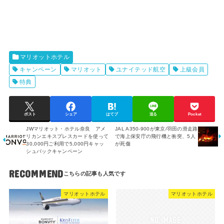
マリオットホテル
キャンペーン
マリオット
ユナイテッド航空
上級会員
特典
ポスト
シェア
はてブ
送る
Pocket
JWマリオット・ホテル奈良 アメ
JAL A350-900が東京/羽田の滑走路
リカンエキスプレスカードを使って
で海上保安庁の飛行機と衝突、5人
30,000円ご利用で5,000円キャッ
が死傷
シュバックキャンペーン
RECOMMEND
マリオットホテル
マリオットホテル