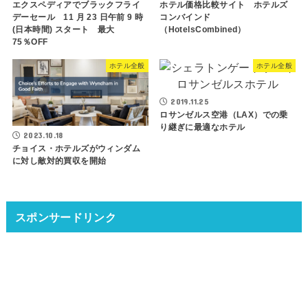
エクスペディアでブラックフライ
ホテル価格比較サイト ホテルズ
デーセール 11 月 23 日午前 9 時
コンバインド
(日本時間) スタート 最大
（HotelsCombined）
75％OFF
ホテル全般
ホテル全般
2019.11.25
ロサンゼルス空港（LAX）での乗
り継ぎに最適なホテル
2023.10.18
チョイス・ホテルズがウィンダム
に対し敵対的買収を開始
スポンサードリンク