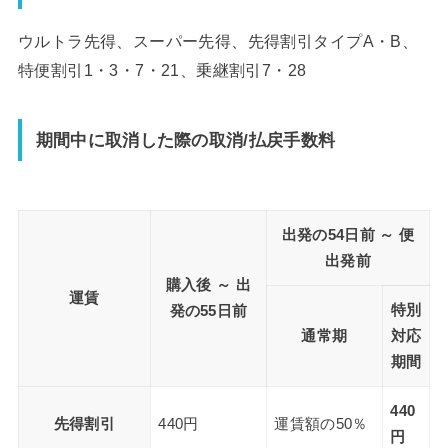
ウルトラ先得、スーパー先得、先得割引タイプA・B、
特便割引1・3・7・21、乗継割引7・28
期間中に取消した際の取消/払戻手数料
出発の54日前 ～ 便
出発前
購入後 ～ 出
運賃
特別
発の55日前
通常期
対応
期間
440
先得割引
440円
運賃額の50％
円