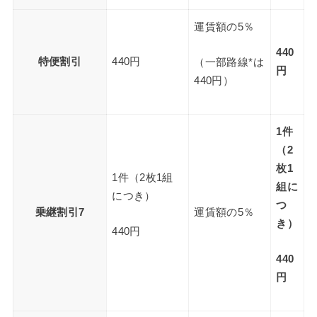
運賃額の5％
440
特便割引
440円
（一部路線*は
円
440円）
1件
（2
枚1
1件（2枚1組
組に
につき）
つ
乗継割引7
運賃額の5％
き）
440円
440
円