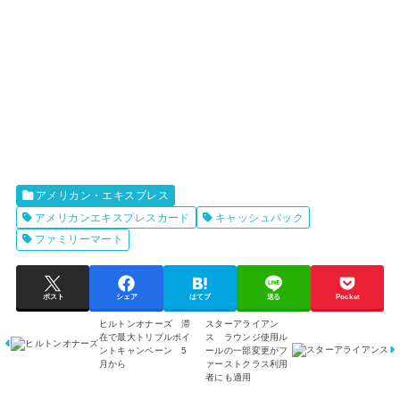
アメリカン・エキスプレス
アメリカンエキスプレスカード
キャッシュバック
ファミリーマート
ポスト
シェア
はてブ
送る
Pocket
ヒルトンオナーズ 滞
スターアライアン
在で最大トリプルポイ
ス ラウンジ使用ル
ントキャンペーン 5
ールの一部変更がフ
月から
ァーストクラス利用
者にも適用