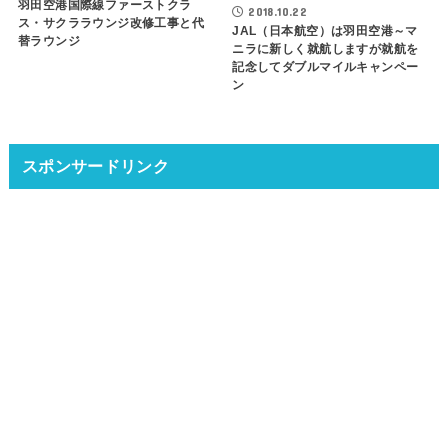
羽田空港国際線ファーストクラ
2018.10.22
ス・サクララウンジ改修工事と代
JAL（日本航空）は羽田空港～マ
替ラウンジ
ニラに新しく就航しますが就航を
記念してダブルマイルキャンペー
ン
スポンサードリンク