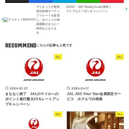
マリオットが無料
SONY 360 Reality Audio無料ト
宿泊特典サーティ
ライアルクーポンキャンペーン
フィケートを延長
し、ポイントの有
効期限がさらに一
時停止になりま
す。
RECOMMEND
JAL
JAL
2024.03.27
2024.04.17
まもなく終了 JALのマイルへの
JAL JGC Four Star会員限定サー
ポイント移行最大25％レートアッ
ビス ホテルでの特典
プキャンペーン
JAL
JAL