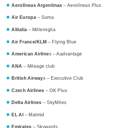
Aerolíneas Argentinas
– Aerolíneas Plus
Air Europa
– Suma
Alitalia
– Millemiglia
Air France/KLM
– Flying Blue
American Airline
s – Aadvantage
ANA
– Mileage club
British Airway
s – Executive Club
Czech Airlines
– OK Plus
Delta Airlines
– SkyMiles
EL Al
– Matmid
Emirates
– Skywards