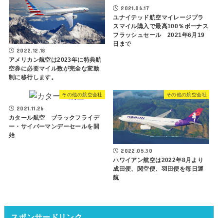
2021.06.17
ユナイテッド航空マイレージプラ
スマイル購入で最高100％ボーナス
フラッシュセール 2021年6月19
日まで
2022.12.18
アメリカン航空は2023年に特典航
空券に必要マイル数が完全な変動
制に移行します。
その他の航空会社
その他の航空会社
2021.11.26
カタール航空 ブラックフライデ
ー・サイバーマンデーセールを開
始
2022.05.30
ハワイアン航空は2022年8月より
成田便、関空便、羽田便を毎日運
航
スポンサードリンク