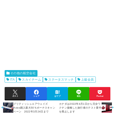
その他の航空会社
ITA
スカイチーム
ステータスマッチ
上級会員
ポスト
シェア
はてブ
送る
Pocket
ブリティッシュエアウェイズ
カナダは2022年4月1日から完全ワ
Avios購入最大50％ボーナスキャン
クチン接種した旅行者のテスト要件
ペーン 2022年3月24日まで
を廃止します