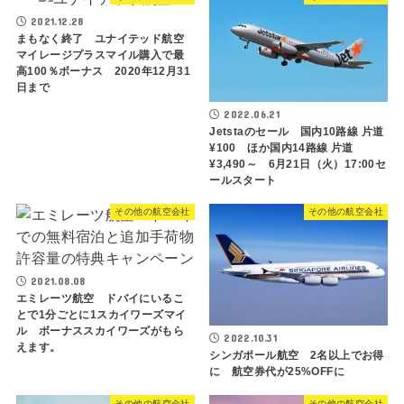
2021.12.28
まもなく終了 ユナイテッド航空
マイレージプラスマイル購入で最
高100％ボーナス 2020年12月31
日まで
2022.06.21
Jetstaのセール 国内10路線 片道
¥100 ほか国内14路線 片道
¥3,490～ 6月21日（火）17:00セ
ールスタート
その他の航空会社
その他の航空会社
2021.08.08
エミレーツ航空 ドバイにいるこ
とで1分ごとに1スカイワーズマイ
ル ボーナススカイワーズがもら
2022.10.31
えます。
シンガポール航空 2名以上でお得
に 航空券代が25%OFFに
その他の航空会社
その他の航空会社