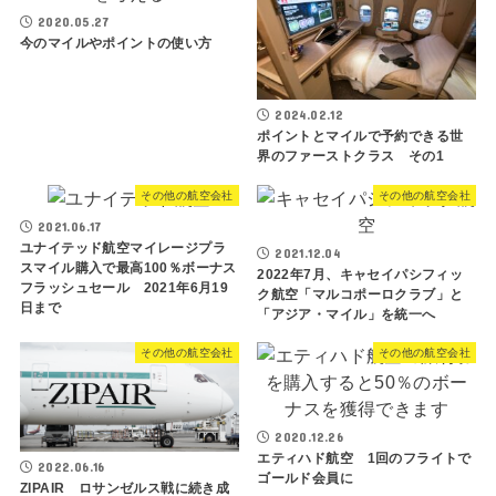
2020.05.27
今のマイルやポイントの使い方
2024.02.12
ポイントとマイルで予約できる世
界のファーストクラス その1
その他の航空会社
その他の航空会社
2021.06.17
ユナイテッド航空マイレージプラ
2021.12.04
スマイル購入で最高100％ボーナス
2022年7月、キャセイパシフィッ
フラッシュセール 2021年6月19
ク航空「マルコポーロクラブ」と
日まで
「アジア・マイル」を統一へ
その他の航空会社
その他の航空会社
2020.12.26
エティハド航空 1回のフライトで
2022.06.16
ゴールド会員に
ZIPAIR ロサンゼルス戦に続き成