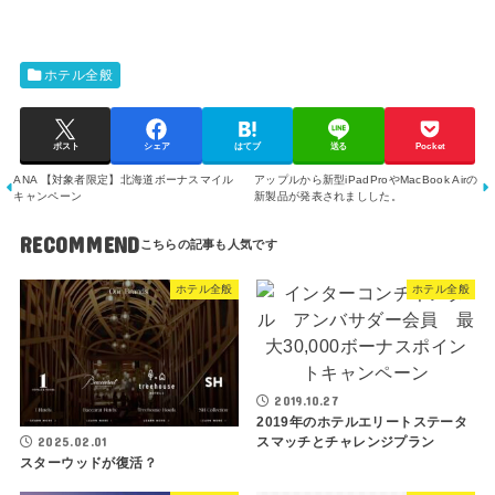
ホテル全般
ポスト
シェア
はてブ
送る
Pocket
ANA 【対象者限定】北海道ボーナスマイル
アップルから新型iPadProやMacBook Airの
キャンペーン
新製品が発表されましした。
RECOMMEND
ホテル全般
ホテル全般
2019.10.27
2019年のホテルエリートステータ
スマッチとチャレンジプラン
2025.02.01
スターウッドが復活？