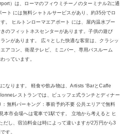
 Airport）は、ローマのフィウミチーノのターミナル2に通
ポート には無料シャトルサービスがあり、約35分でロ
す。 ヒルトンローマエアポート には、屋内温水プー
付きのフィットネスセンターがあります。子供の遊び
ランがあります。 広々とした快適な客室は、クラシッ
。エアコン、衛星テレビ、ミニバー、専用バスルーム
備わっています。
す。 軽食や飲み物は、Artists ‘BarとCaffe
Le Colonneレストランでは、ビュッフェ式ランチとディナー
り：無料パーキング：事前予約不要 公共エリアで無料
マ見本市会場へは電車で1駅です。 立地から考えると ヒ
 ただし、宿泊料金は時によって違いますが2万円から3
価です。