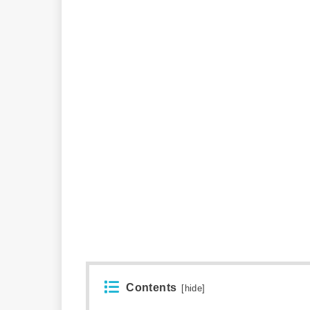
Contents
[
hide
]