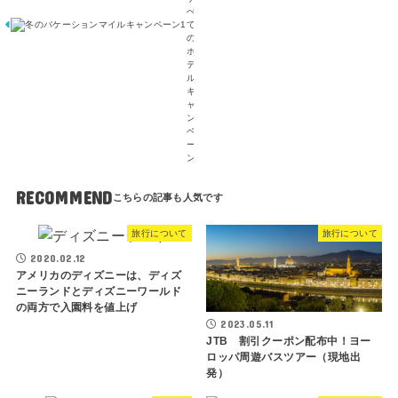
べ
て
の
ホ
テ
ル
キ
ャ
ン
ペ
ー
ン
RECOMMEND
旅行について
旅行について
2020.02.12
アメリカのディズニーは、ディズ
ニーランドとディズニーワールド
の両方で入園料を値上げ
2023.05.11
JTB 割引クーポン配布中！ヨー
ロッパ周遊バスツアー（現地出
発）