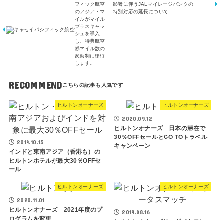
フィック航空
影響に伴うJALマイレージバンクの
のアジア・マ
特別対応の延長について
イルがマイル
プラスキャッ
シュを導入
し、特典航空
券マイル数の
変動制に移行
します。
RECOMMEND
ヒルトンオーナーズ
ヒルトンオーナーズ
2020.09.12
ヒルトンオナーズ 日本の滞在で
30％OFFセールとGO TOトラベル
2019.10.15
キャンペーン
インドと東南アジア（香港も）の
ヒルトンホテルが最大30％OFFセ
ール
ヒルトンオーナーズ
ヒルトンオーナーズ
2020.11.01
ヒルトンオナーズ 2021年度のプ
2019.08.16
ログラムを変更