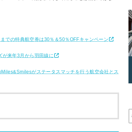
月15日までの特典航空券は30％＆50％OFFキャンペーン
ズが来年3月から羽田線に
les&Smilesがステータスマッチを行う航空会社とス