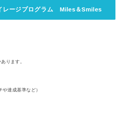
ジプログラム Miles＆Smiles
かあります。
チや達成基準など）