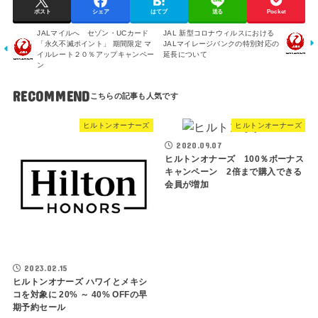
ポスト
シェア
はてブ
送る
Pocket
JALマイルへ セゾン・UCカード
JAL 新型コロナウィルスにおける
「永久不滅ポイント」 期間限定 マ
JALマイレージバンクの特別対応の
イルレート２０％アップキャンペー
延長について
ン
RECOMMEND
ヒルトンオーナーズ
ヒルトンオーナーズ
2020.09.07
ヒルトンオナーズ 100％ボーナス
キャンペーン 2倍まで購入できる
会員が増加
2023.02.15
ヒルトンオナーズ ハワイとメキシ
コを対象に 20% ～ 40% OFFの早
期予約セール