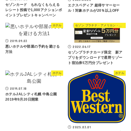
セゾンカード もれなくもらえる
エクスペディア 超得サマーセー
レシート投稿で1,000アクションポ
ル！対象ホテルが20％以上OFF
イントプレゼントキャンペーン
ホテル
セゾン プラチナ・アメリカン・エキスプレス・カード
2019.09.03
悪いホテルや部屋の予約を避ける
2022.06.17
方法
セゾンプラチナカード限定 新ア
プリをダウンロードで星野リゾー
ト宿泊券5万円分プレゼント
ホテル
ホテル
2019.07.18
ホテルJALシティ札幌 中島公園
2019年9月20日開業
2025.03.01