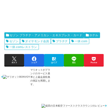
セゾン プラチナ・アメリカン・エキスプレス・カード
ホテル
セゾン
ダイヤモンド会員
プラチナ
一休.com
一休.comレストラン
ポスト
シェア
はてブ
送る
Pocket
マリオットがブラ
新
ンドのサービス基
型
準と上級会員特典
コ
の保証を再開しま
ロ
す。
ナ
ウ
ィ
ル
ス
の
水