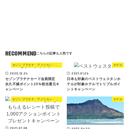
際
対
策
の
強
化
に
つ
い
て
RECOMMEND
セゾン プラチナ・アメリカン・エキスプレス・カード
ホテル
2020.12.24
2021.01.26
セゾンプラチナカード会員限定
日本も対象のベストウェスタンホ
永久不滅ポイント20％相当還元キ
テルが対象ホテルでトリプルポイ
ャンペーン
ントキャンペーン
セゾン プラチナ・アメリカン・エキスプレス・カード
ホテル
2021.07.08
2023.06.22