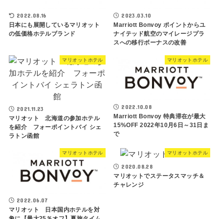
2022.08.16
2023.03.10
日本にも展開しているマリオット
Marriott Bonvoy ポイントからユ
の低価格ホテルブランド
ナイテッド航空のマイレージプラ
スへの移行ボーナスの改善
マリオットホテル
マリオットホテル
2022.10.08
2021.11.23
Marriott Bonvoy 特典滞在が最大
マリオット 北海道の参加ホテル
15%OFF 2022年10月6日～31日ま
を紹介 フォーポイントバイ シェ
で
ラトン函館
マリオットホテル
マリオットホテル
2020.08.28
マリオットでステータスマッチ＆
チャレンジ
2022.06.07
マリオット 日本国内ホテルを対
象に【最大25％オフ】夏旅タイム