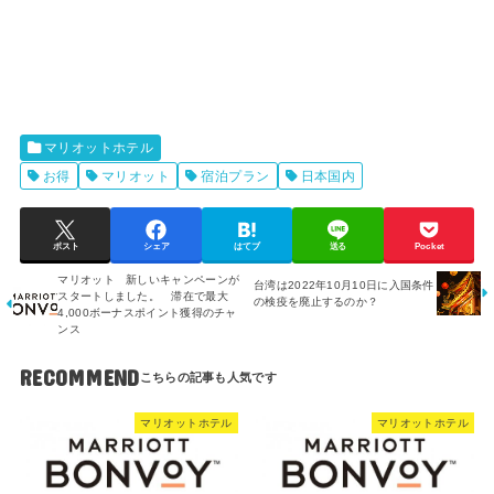
マリオットホテル
お得
マリオット
宿泊プラン
日本国内
ポスト
シェア
はてブ
送る
Pocket
マリオット 新しいキャンペーンが
台湾は2022年10月10日に入国条件
スタートしました。 滞在で最大
の検疫を廃止するのか？
4,000ボーナスポイント獲得のチャ
ンス
RECOMMEND
マリオットホテル
マリオットホテル