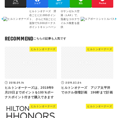
ポスト
シェア
はてブ
送る
Pocket
ヒルトンオナーズ 滞
ロサンゼルス空
在ごとに2,000ポイン
港（LAX）で、
ト、 さらに5泊ごとに
迅速なコロナウ
追加で5,000ボーナス
イルス検査を提
ポイントキャンペーン
供
RECOMMEND
ヒルトンオーナーズ
ヒルトンオーナーズ
2018.09.14
2019.03.04
ヒルトンオーナーズは、2018年9
ヒルトンオナーズ アジア太平洋
月20日までポイントを100％ボー
でホテル倍増計画 196軒まで計画
ナスポイント付きで購入できます
ヒルトンオーナーズ
ヒルトンオーナーズ