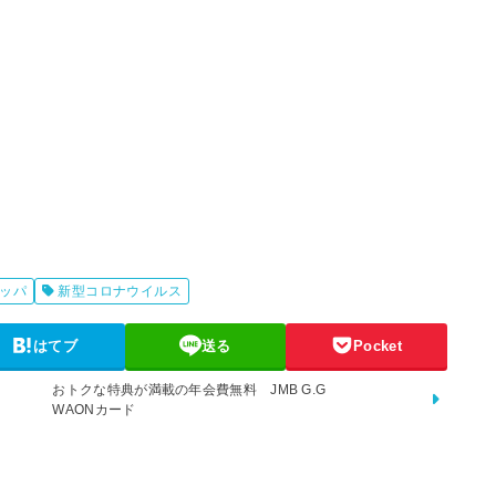
ッパ
新型コロナウイルス
はてブ
送る
Pocket
おトクな特典が満載の年会費無料 JMB G.G
プ
WAONカード
ラ
イ
ム
会
員