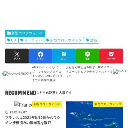
新型コロナウィルス
EU
ヨーロッパ
新型コロナウイルス
渡航
ポスト
シェア
はてブ
送る
Pocket
ANAマイレージクラ
まもなく申し込み終了 IHGリワー
ブ マイルとスカイコ
ドゴールド＆プラチナファストトラ
インが2022年3月31日
ック
まで有効期限免除
RECOMMEND
新型コロナウィルス
新型コロナウィルス
2021.06.07
フランスは2021年6月9日からワク
チン接種済みの観光客を歓迎