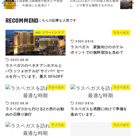
入国者数上限撤廃や観光ビザ免除
日本は1日あたりの到着上限を撤廃
へ 今週末にも発表か？
し、ビザ要件を撤廃する方向か
RECOMMEND
IHG リワードクラブ
ラスベガス
2023.08.16
ラスベガス 家族向けのホテル
ポイントでの無料宿泊も含めて
2023.08.16
ラスベガスのベネチアンホテルと
パラッツォホテルが サイバー セー
ルを行っています。最大 50%OFF
ラスベガス
ラスベガス
2023.08.16
2023.08.16
ラスベガスから行ける2カ所のお勧
ラスベガスも再開に向けて準備を
めの日帰り旅行
進めています。
アメリカ
ラスベガス