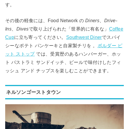
す。
その後の軽食には、Food Network の
Diners、Drive-
Ins、Dives
で取り上げられた「世界的に有名な」
Coffee
Cup
に立ち寄ってください。
Southwest Diner
でスパイ
シーなポテト パンケーキと自家製チリを 。
ボルダー ピ
ット ストップ
では、受賞歴のあるハンバーガー、ホッ
ト パストラミ サンドイッチ、ビールで味付けしたフィ
ッシュ アンド チップスを楽しむことができます。
ネルソンゴーストタウン