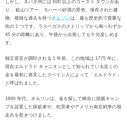
しかし、ネバダ州には 600 以上のゴースト タウンがあ
り 、鉱山ツアー、モハーベ砂漠の景色、保存された建
物、複雑な過去を持つ
ネルソン
は、最も歴史的で貴重な
街の 1 つです。ラスベガスのストリップから南へわずか
45 分の距離にあり、午後から出発しても十分楽しめま
す。
独立宣言が調印される 1 年前、この地域は 1775 年に、
現在エルドラド キャニオンとして知られている近くの
金を最初に発見したスペイン人によって「エルドラド」
と呼ばれました。
1860 年代、ネルソンは、金を探して峡谷に採掘キャン
プを設置した探鉱者や、犯罪者やアメリカ南北戦争の脱
走兵を惹きつけました。