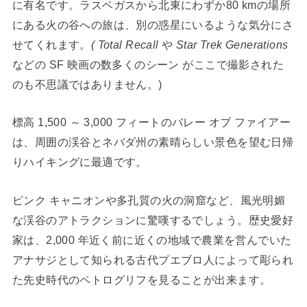
に有名です。ラスベガスから北東にわずか80 kmの場所
にある火の谷への旅は、別の惑星にいるような気分にさ
せてくれます。
( Total Recall
や
Star Trek Generations
などの SF 映画の数多くのシーン がここで撮影された
のも不思議ではありません。)
標高 1,500 ～ 3,000 フィートのバレー オブ ファイアー
は、周囲の渓谷とネバダ州の素晴らしい景色を望む日帰
りハイキングに最適です。
ピンク キャニオンや多孔質の火の洞窟など、風光明媚
な渓谷のアトラクションに驚嘆するでしょう。歴史愛好
家は、2,000 年近く前に近くの地域で農業を営んでいた
アナサジとして知られる古代プエブロ人によって彫られ
た先史時代のペトログリフを見ることが出来ます。