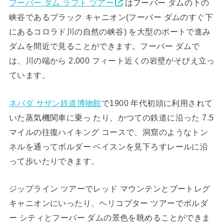
フーバー ダム ラフト ツアー
はフーバー ダムの下の
峡谷であるブラック キャニオン(フーバー ダムのすぐ下
にあるコロラド川の自然の峡谷) を大型のボートで進み
ダムを間近で見ることができます。フーバー ダムで
は、川の端から 2,000 フィート近くの岩壁がそびえ立っ
ています。
ネバダ サザン鉄道博物館
で1900 年代初頭に利用されて
いた蒸気機関車に乗っ たり、かつての鉄道に沿った 7.5
マイルの往復ハイキング コースで、洞窟のようなトン
ネルを通ってボルダー ベイスンを見下ろすレールに沿
って歩いたりできます。
ジップライン ツアーでレッド マウンテンとブートレグ
キャニオンにいったり、ヘリコプター ツアーでボルダ
ー シティとフーバー ダムの景色を眺めることができま